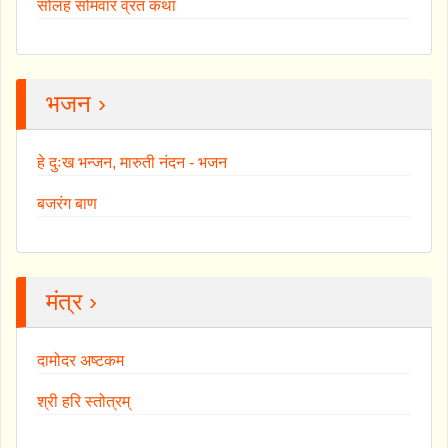
सोलह सोमवार व्रत कथा
भजन ›
हे दुःख भन्जन, मारुती नंदन - भजन
बजरंग बाण
मंत्र ›
दामोदर अष्टकम
श्री हरि स्तोत्रम्