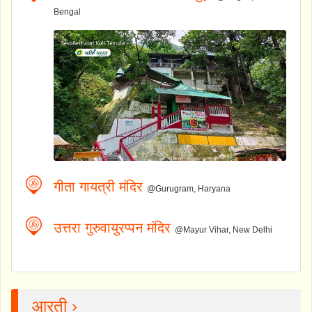
Bengal
गीता गायत्री मंदिर
@Gurugram, Haryana
उत्तरा गुरुवायुरप्पन मंदिर
@Mayur Vihar, New Delhi
आरती ›