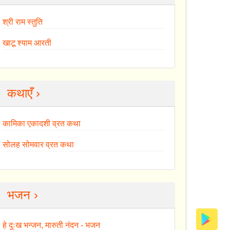
श्री राम स्तुति
खाटू श्याम आरती
कथाएँ ›
कामिका एकादशी व्रत कथा
सोलह सोमवार व्रत कथा
भजन ›
हे दुःख भन्जन, मारुती नंदन - भजन