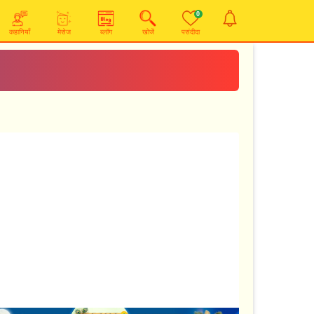
0
कहानियाँ
मेसेज
ब्लॉग
खोजें
पसंदीदा