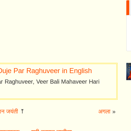
uje Par Raghuveer in English
r Raghuveer, Veer Bali Mahaveer Hari
ान जयंती
⤒
अगला
»