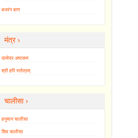
बजरंग बाण
मंत्र ›
दामोदर अष्टकम
श्री हरि स्तोत्रम्
चालीसा ›
हनुमान चालीसा
शिव चालीसा