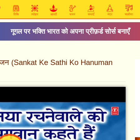
तिथि
त्योहार
आरती
भजन
कथाएँ
मंत्र
चालीसा
गूगल पर भक्ति भारत को अपना प्रीफ़र्ड सोर्स बनाएँ
ैं: भजन (Sankat Ke Sathi Ko Hanuman