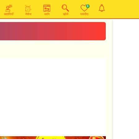
0
कहानियाँ
मेसेज
ब्लॉग
खोजें
पसंदीदा