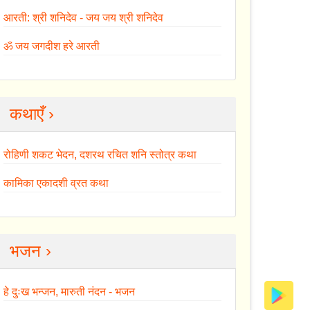
आरती: श्री शनिदेव - जय जय श्री शनिदेव
ॐ जय जगदीश हरे आरती
कथाएँ ›
रोहिणी शकट भेदन, दशरथ रचित शनि स्तोत्र कथा
कामिका एकादशी व्रत कथा
भजन ›
हे दुःख भन्जन, मारुती नंदन - भजन