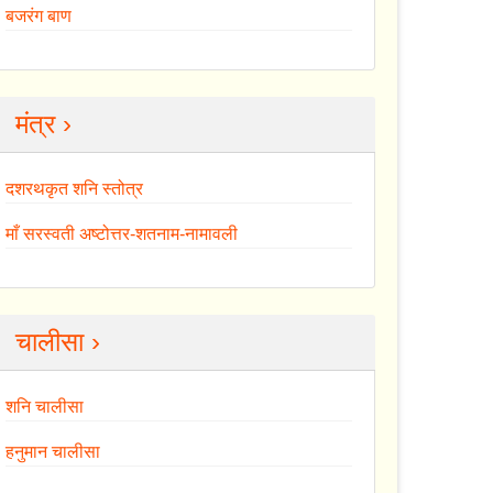
बजरंग बाण
मंत्र ›
दशरथकृत शनि स्तोत्र
माँ सरस्वती अष्टोत्तर-शतनाम-नामावली
चालीसा ›
शनि चालीसा
हनुमान चालीसा