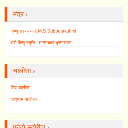
मंत्र ›
विष्णु सहस्रनाम: M.S.Subbulakshmi
श्री विष्णु स्तुति - शान्ताकारं भुजंगशयनं
चालीसा ›
शिव चालीसा
परशुराम चालीसा
फोटो स्टोरीज ›