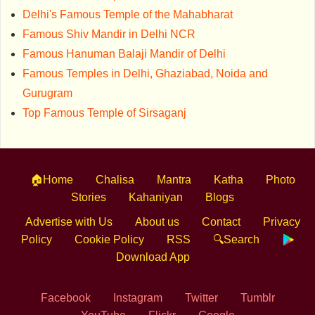
Delhi's Famous Temple of the Mahabharat
Famous Shiv Mandir in Delhi NCR
Famous Hanuman Balaji Mandir of Delhi
Famous Temples in Delhi, Ghaziabad, Noida and
Gurugram
Top Famous Temple of Sirsaganj
🏠Home
Chalisa
Mantra
Katha
Photo
Stories
Kahaniyan
Blogs
Advertise with Us
About us
Contact
Privacy
Policy
Cookie Policy
RSS
🔍Search
Download App
Facebook
Instagram
Twitter
Tumblr