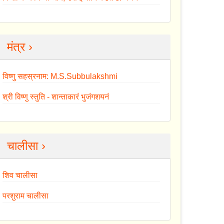
मंत्र ›
विष्णु सहस्रनाम: M.S.Subbulakshmi
श्री विष्णु स्तुति - शान्ताकारं भुजंगशयनं
चालीसा ›
शिव चालीसा
परशुराम चालीसा