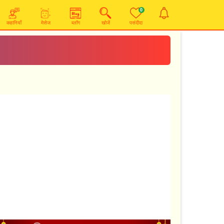
0
कहानियाँ
मेसेज
ब्लॉग
खोजें
पसंदीदा