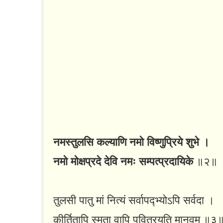
नमस्तुलसि कल्याणि नमो विष्णुप्रिये शुभे ।
नमो मोक्षप्रदे देवि नमः सम्पत्प्रदायिके
॥२॥
तुलसी पातु मां नित्यं सर्वापद्भ्योऽपि सर्वदा ।
कीर्तितापि स्मृता वापि पवित्रयति मानवम् ॥३