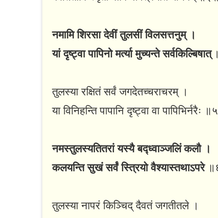
नमामि शिरसा देवीं तुलसीं विलसत्तनुम् ।
यां दृष्ट्वा पापिनो मर्त्या मुच्यन्ते सर्वकिल्बिषात्
तुलस्या रक्षितं सर्वं जगदेतच्चराचरम् ।
या विनिहन्ति पापानि दृष्ट्वा वा पापिभिर्नरैः 
नमस्तुलस्यतितरां यस्यै बद्ध्वाञ्जलिं कलौ ।
कलयन्ति सुखं सर्वं स्त्रियो वैश्यास्तथाऽपरे
॥
तुलस्या नापरं किञ्चिद् दैवतं जगतीतले ।