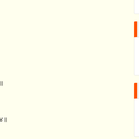
३॥
४॥