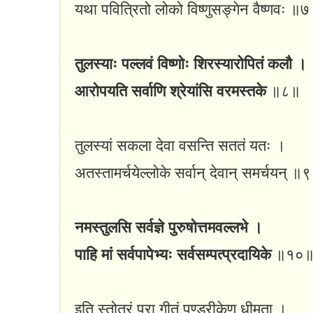
यथा पवित्रितो लोको विष्णुसङ्गेन वैष्णवः ॥
तुलस्याः पल्लवं विष्णोः शिरस्यारोपितं कलौ ।
आरोपयति सर्वाणि श्रेयांसि वरमस्तके
॥८॥
तुलस्यां सकला देवा वसन्ति सततं यतः ।
अतस्तामर्चयेल्लोके सर्वान् देवान् समर्चयन् ॥
नमस्तुलसि सर्वज्ञे पुरुषोत्तमवल्लभे ।
पाहि मां सर्वपापेभ्यः सर्वसम्पत्प्रदायिके
॥१०
इति स्तोत्रं पुरा गीतं पुण्डरीकेण धीमता ।