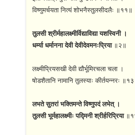
विष्णुमर्चयता नित्यं शोभनैस्तुलसीदलैः ॥११॥
तुलसी श्रीर्महालक्ष्मीर्विद्याविद्या यशस्विनी ।
धर्म्या धर्मानना देवी देवीदेवमनःप्रिया
॥२॥
लक्ष्मीप्रियसखी देवी द्यौर्भूमिरचला चला ।
षोडशैतानि नामानि तुलस्याः कीर्तयन्नरः ॥१
लभते सुतरां भक्तिमन्ते विष्णुपदं लभेत् ।
तुलसी भूर्महालक्ष्मीः पद्मिनी श्रीर्हरिप्रिया
॥१