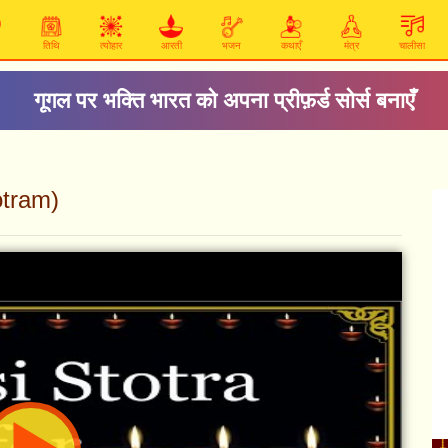
तिथि
त्योहार
आरती
भजन
कथाएँ
मंत्र
चालीसा
गूगल पर भक्ति भारत को अपना प्रीफ़र्ड सोर्स बनाएँ
totram)