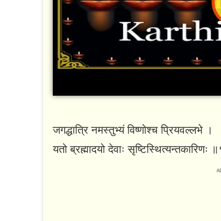
जगद्धात्रि नमस्तुभ्यं विष्णोश्च प्रियवल्लभे ।
यतो ब्रह्मादयो देवाः सृष्टिस्थित्यन्तकारिणः 