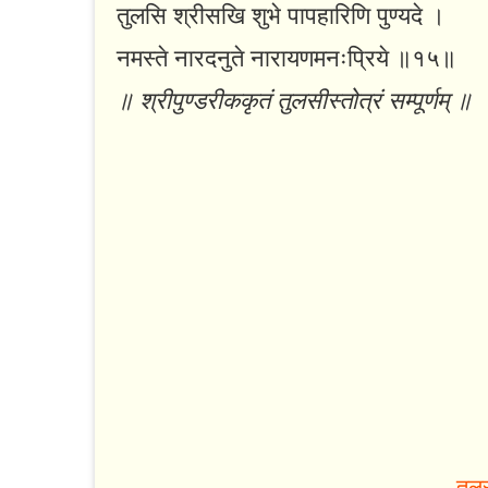
तुलसि श्रीसखि शुभे पापहारिणि पुण्यदे ।
नमस्ते नारदनुते नारायणमनःप्रिये ॥१५॥
॥ श्रीपुण्डरीककृतं तुलसीस्तोत्रं सम्पूर्णम् ॥
तुल