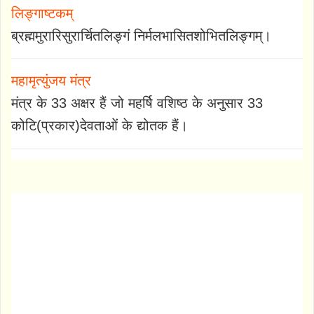
लिङ्गाष्टकम्
ब्रह्ममुरारिसुरार्चितलिङ्गं निर्मलभासितशोभितलिङ्गम्।
महामृत्युंजय मंत्र
मंत्र के 33 अक्षर हैं जो महर्षि वशिष्ठ के अनुसार 33
कोटि(प्रकार)देवताओं के द्योतक हैं।