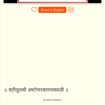
Read in English
॥ श्रीतुलसी अष्टोत्तरशतनामावली ॥