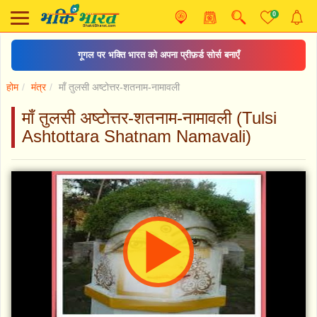
0
गूगल पर भक्ति भारत को अपना प्रीफ़र्ड सोर्स बनाएँ
होम
मंत्र
माँ तुलसी अष्टोत्तर-शतनाम-नामावली
माँ तुलसी अष्टोत्तर-शतनाम-नामावली (Tulsi
Ashtottara Shatnam Namavali)