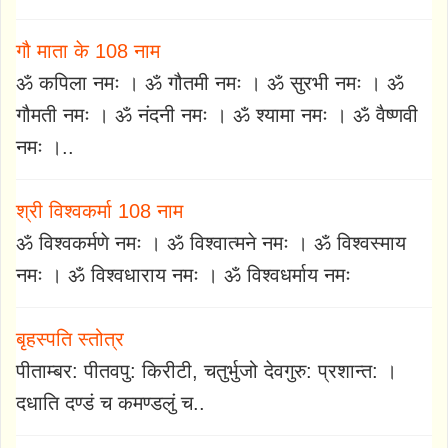
गौ माता के 108 नाम
ॐ कपिला नमः । ॐ गौतमी नमः । ॐ सुरभी नमः । ॐ
गौमती नमः । ॐ नंदनी नमः । ॐ श्यामा नमः । ॐ वैष्णवी
नमः ।..
श्री विश्वकर्मा 108 नाम
ॐ विश्वकर्मणे नमः । ॐ विश्वात्मने नमः । ॐ विश्वस्माय
नमः । ॐ विश्वधाराय नमः । ॐ विश्वधर्माय नमः
बृहस्पति स्तोत्र
पीताम्बर: पीतवपु: किरीटी, चतुर्भुजो देवगुरु: प्रशान्त: ।
दधाति दण्डं च कमण्डलुं च..