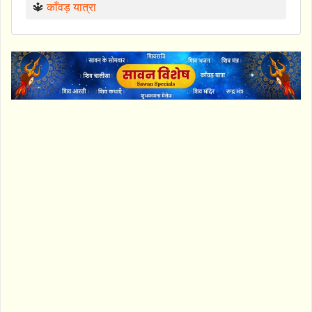
🔱
काँवड़ यात्रा