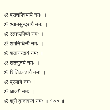
ॐ ब्रह्मप्रियायै नमः ।
ॐ श्यामसुन्दरायै नमः ।
ॐ रत्नरूपिण्यै नमः ।
ॐ शमनिधिन्यै नमः ।
ॐ शतानन्दायै नमः ।
ॐ शतद्युतये नमः ।
ॐ शितिकण्ठायै नमः ।
ॐ प्रयायै नमः ।
ॐ धात्र्यै नमः ।
ॐ श्री वृन्दावन्यै नमः ॥ १०० ॥