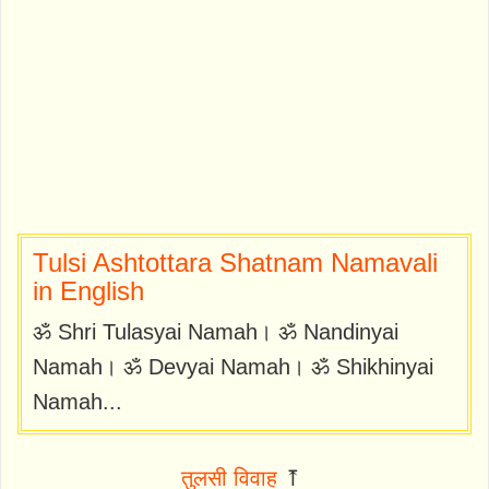
Tulsi Ashtottara Shatnam Namavali
in English
ॐ Shri Tulasyai Namah। ॐ Nandinyai
Namah। ॐ Devyai Namah। ॐ Shikhinyai
Namah...
तुलसी विवाह
⤒