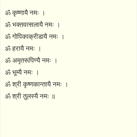
ॐ कृष्णायै नमः ।
ॐ भक्तवत्सलायै नमः ।
ॐ गोपिकाक्रीडायै नमः ।
ॐ हरायै नमः ।
ॐ अमृतरूपिण्यै नमः ।
ॐ भूम्यै नमः ।
ॐ श्री कृष्णकान्तायै नमः ।
ॐ श्री तुलस्यै नमः ॥