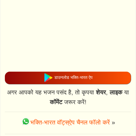
डाउनलोड भक्ति-भारत ऐप
अगर आपको यह भजन पसंद है, तो कृपया
शेयर
,
लाइक
या
कॉमेंट
जरूर करें!
भक्ति-भारत वॉट्स्ऐप चैनल फॉलो करें
»