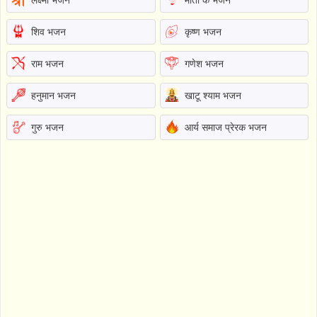
शिव भजन
कृष्ण भजन
राम भजन
गणेश भजन
हनुमान भजन
खाटू श्याम भजन
गुरु भजन
आर्य समाज प्रेरक भजन