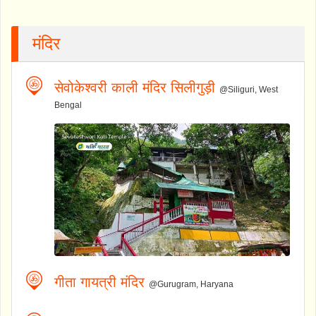
मंदिर
सेवोकेश्वरी काली मंदिर सिलीगुड़ी
@Siliguri, West
Bengal
गीता गायत्री मंदिर
@Gurugram, Haryana