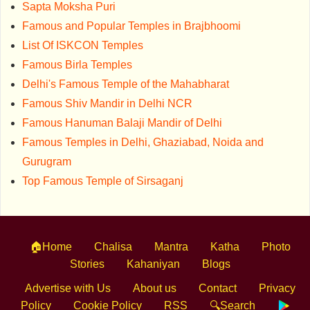
Sapta Moksha Puri
Famous and Popular Temples in Brajbhoomi
List Of ISKCON Temples
Famous Birla Temples
Delhi's Famous Temple of the Mahabharat
Famous Shiv Mandir in Delhi NCR
Famous Hanuman Balaji Mandir of Delhi
Famous Temples in Delhi, Ghaziabad, Noida and
Gurugram
Top Famous Temple of Sirsaganj
🏠Home
Chalisa
Mantra
Katha
Photo
Stories
Kahaniyan
Blogs
Advertise with Us
About us
Contact
Privacy
Policy
Cookie Policy
RSS
🔍Search