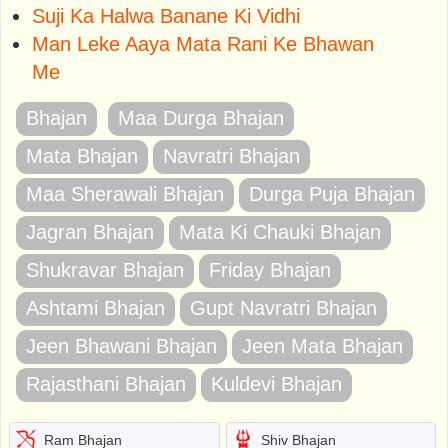
Suji Ka Halwa Banane Ki Vidhi
Man Leke Aaya Mata Rani Ke Bhawan
Me
Bhajan
Maa Durga Bhajan
Mata Bhajan
Navratri Bhajan
Maa Sherawali Bhajan
Durga Puja Bhajan
Jagran Bhajan
Mata Ki Chauki Bhajan
Shukravar Bhajan
Friday Bhajan
Ashtami Bhajan
Gupt Navratri Bhajan
Jeen Bhawani Bhajan
Jeen Mata Bhajan
Rajasthani Bhajan
Kuldevi Bhajan
Ram Bhajan
Shiv Bhajan