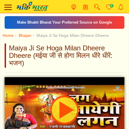
0
Make Bhakti Bharat Your Preferred Source on Google
Home
Bhajan
Maiya Ji Se Hoga Milan Dheere Dheere
Maiya Ji Se Hoga Milan Dheere
Dheere (मईया जी से होगा मिलन धीरे धीरें:
भजन)