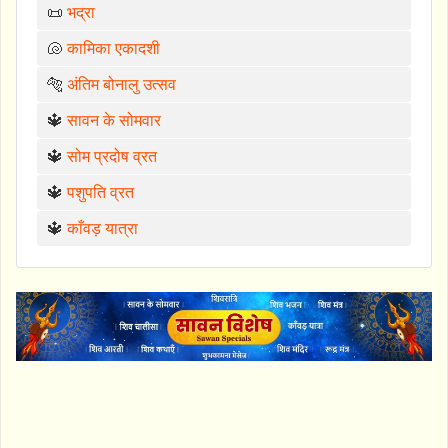
📜
भद्रा
🐚
कामिका एकादशी
🐅
अंतिम बोनालु उत्सव
🔱
सावन के सोमवार
🔱
सोम प्रदोष व्रत
🔱
पशुपति व्रत
🔱
काँवड़ यात्रा