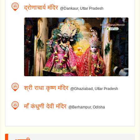
द्रोणाचार्य मंदिर
@Dankaur, Uttar Pradesh
श्री राधा कृष्ण मंदिर
@Ghaziabad, Uttar Pradesh
माँ कंधुणी देवी मंदिर
@Berhampur, Odisha