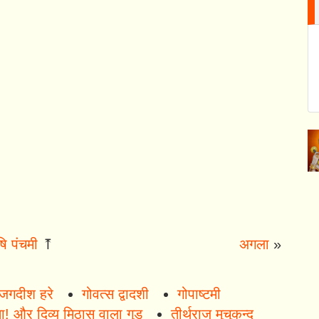
ि पंचमी
⤒
अगला
»
जगदीश हरे
गोवत्स द्वादशी
गोपाष्टमी
ा! और दिव्य मिठास वाला गुड़
तीर्थराज मुचुकुन्द