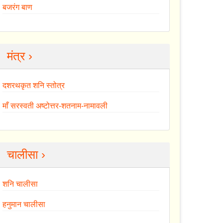
बजरंग बाण
मंत्र ›
दशरथकृत शनि स्तोत्र
माँ सरस्वती अष्टोत्तर-शतनाम-नामावली
चालीसा ›
शनि चालीसा
हनुमान चालीसा