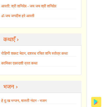
आरती: श्री शनिदेव - जय जय श्री शनिदेव
ॐ जय जगदीश हरे आरती
कथाएँ ›
रोहिणी शकट भेदन, दशरथ रचित शनि स्तोत्र कथा
कामिका एकादशी व्रत कथा
भजन ›
हे दुःख भन्जन, मारुती नंदन - भजन