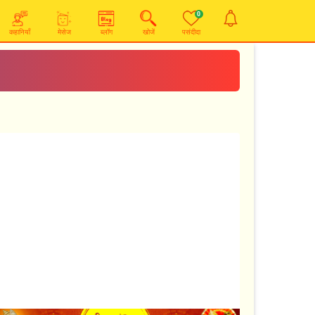
0
कहानियाँ
मेसेज
ब्लॉग
खोजें
पसंदीदा