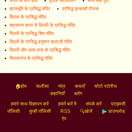
भारत के चार धाम
द्वादश ज्योतिर्लिंग
सप्त मोक्ष पुरी
ब्रजभूमि के प्रसिद्ध मंदिर
प्रसिद्ध इस्ककों टेंपल्स
बिरला के प्रसिद्ध मंदिर
महाभारत काल से दिल्ली के प्रसिद्ध मंदिर
दिल्ली के प्रसिद्ध शिव मंदिर
दिल्ली के प्रसिद्ध हनुमान बालाजी मंदिर
दिल्ली और आस-पास के प्रसिद्ध मंदिर
सिरसागंज के प्रसिद्ध मंदिर
🏠होम
चालीसा
मंत्र
कथाएँ
फोटो स्टोरीज
कहानियाँ
ब्लॉग
हमारे साथ विज्ञापन करें
हमारे बारें में
संपर्क करें
प्राइवसी
पॉलिसी
कुकी पॉलिसी
RSS
🔍खोजें
डाउनलोड
ऐप