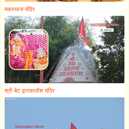
मकरध्वज मंदिर
श्री बेट द्वारकाधीश मंदिर