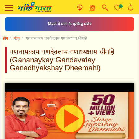
0
दिल्ली मे माता के प्रसिद्ध मंदिर
होम
मंत्र
गणनायकाय गणदेवताय गणाध्यक्षाय धीमहि
गणनायकाय गणदेवताय गणाध्यक्षाय धीमहि
(Gananaykay Gandevatay
Ganadhyakshay Dheemahi)