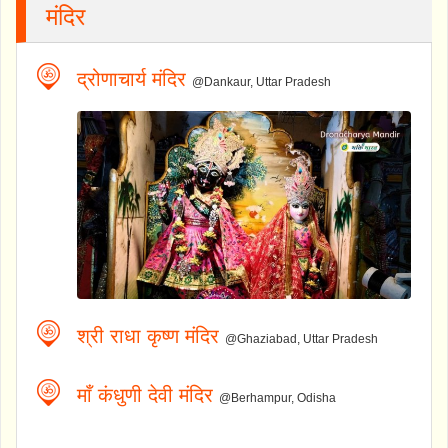
मंदिर
द्रोणाचार्य मंदिर
@Dankaur, Uttar Pradesh
श्री राधा कृष्ण मंदिर
@Ghaziabad, Uttar Pradesh
माँ कंधुणी देवी मंदिर
@Berhampur, Odisha