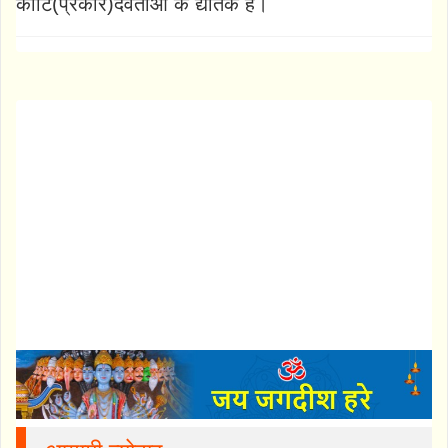
कोटि(प्रकार)देवताओं के द्योतक हैं।