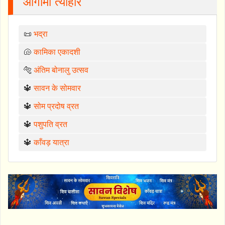
आगामी त्योहार
📜
भद्रा
🐚
कामिका एकादशी
🐅
अंतिम बोनालु उत्सव
🔱
सावन के सोमवार
🔱
सोम प्रदोष व्रत
🔱
पशुपति व्रत
🔱
काँवड़ यात्रा