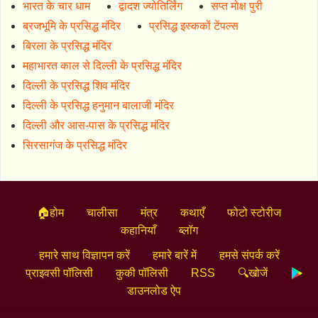
भारत के चार धाम
द्वादश ज्योतिर्लिंग
सप्त मोक्ष पुरी
ब्रजभूमि के प्रसिद्ध मंदिर
प्रसिद्ध इस्ककों टेंपल्स
बिरला के प्रसिद्ध मंदिर
महाभारत काल से दिल्ली के प्रसिद्ध मंदिर
दिल्ली के प्रसिद्ध शिव मंदिर
दिल्ली के प्रसिद्ध हनुमान बालाजी मंदिर
दिल्ली और आस-पास के प्रसिद्ध मंदिर
सिरसागंज के प्रसिद्ध मंदिर
🏠होम
चालीसा
मंत्र
कथाएँ
फोटो स्टोरीज
कहानियाँ
ब्लॉग
हमारे साथ विज्ञापन करें
हमारे बारें में
हमसे संपर्क करें
प्राइवसी पॉलिसी
कुकी पॉलिसी
RSS
🔍खोजें
डाउनलोड ऐप