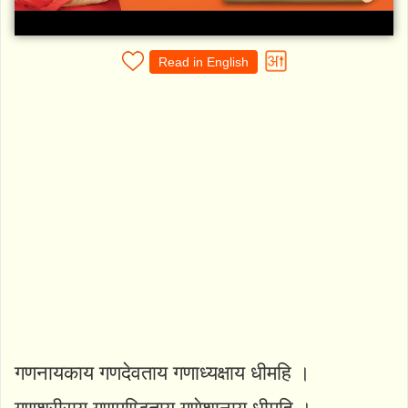
Read in English
गणनायकाय गणदेवताय गणाध्यक्षाय धीमहि ।