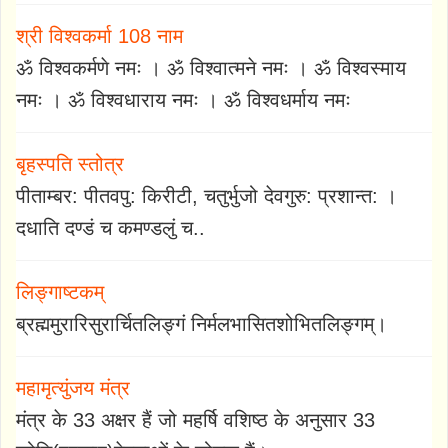
श्री विश्वकर्मा 108 नाम
ॐ विश्वकर्मणे नमः । ॐ विश्वात्मने नमः । ॐ विश्वस्माय
नमः । ॐ विश्वधाराय नमः । ॐ विश्वधर्माय नमः
बृहस्पति स्तोत्र
पीताम्बर: पीतवपु: किरीटी, चतुर्भुजो देवगुरु: प्रशान्त: ।
दधाति दण्डं च कमण्डलुं च..
लिङ्गाष्टकम्
ब्रह्ममुरारिसुरार्चितलिङ्गं निर्मलभासितशोभितलिङ्गम्।
महामृत्युंजय मंत्र
मंत्र के 33 अक्षर हैं जो महर्षि वशिष्ठ के अनुसार 33