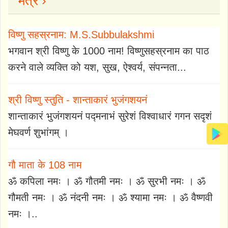
मंत्र ›
विष्णु सहस्रनाम: M.S.Subbulakshmi
भगवान श्री विष्णु के 1000 नाम! विष्णुसहस्रनाम का पाठ
करने वाले व्यक्ति को यश, सुख, ऐश्वर्य, संपन्नता...
श्री विष्णु स्तुति - शान्ताकारं भुजंगशयनं
शान्ताकारं भुजंगशयनं पद्मनाभं सुरेशं विश्वाधारं गगन सदृशं
मेघवर्ण शुभांगम् ।
गौ माता के 108 नाम
ॐ कपिला नमः । ॐ गौतमी नमः । ॐ सुरभी नमः । ॐ
गौमती नमः । ॐ नंदनी नमः । ॐ श्यामा नमः । ॐ वैष्णवी
नमः ।..