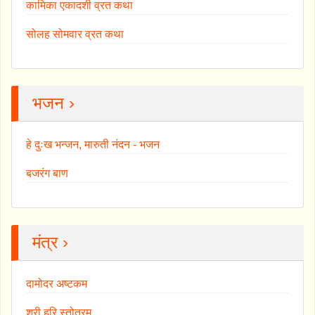
कामिका एकादशी व्रत कथा
सोलह सोमवार व्रत कथा
भजन ›
हे दुःख भन्जन, मारुती नंदन - भजन
बजरंग बाण
मंत्र ›
दामोदर अष्टकम
श्री हरि स्तोत्रम्