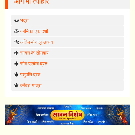
आगामी त्योहार
📜
भद्रा
🐚
कामिका एकादशी
🐅
अंतिम बोनालु उत्सव
🔱
सावन के सोमवार
🔱
सोम प्रदोष व्रत
🔱
पशुपति व्रत
🔱
काँवड़ यात्रा