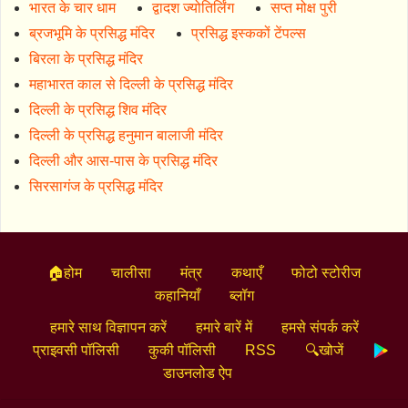
भारत के चार धाम
द्वादश ज्योतिर्लिंग
सप्त मोक्ष पुरी
ब्रजभूमि के प्रसिद्ध मंदिर
प्रसिद्ध इस्ककों टेंपल्स
बिरला के प्रसिद्ध मंदिर
महाभारत काल से दिल्ली के प्रसिद्ध मंदिर
दिल्ली के प्रसिद्ध शिव मंदिर
दिल्ली के प्रसिद्ध हनुमान बालाजी मंदिर
दिल्ली और आस-पास के प्रसिद्ध मंदिर
सिरसागंज के प्रसिद्ध मंदिर
🏠होम
चालीसा
मंत्र
कथाएँ
फोटो स्टोरीज
कहानियाँ
ब्लॉग
हमारे साथ विज्ञापन करें
हमारे बारें में
हमसे संपर्क करें
प्राइवसी पॉलिसी
कुकी पॉलिसी
RSS
🔍खोजें
डाउनलोड ऐप