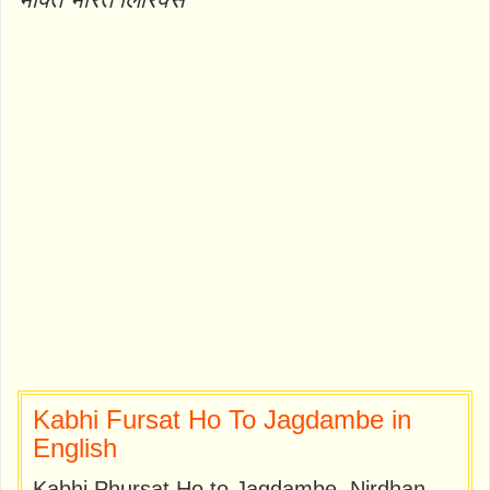
Kabhi Fursat Ho To Jagdambe in
English
Kabhi Phursat Ho to Jagdambe, Nirdhan