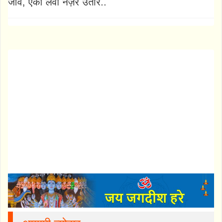
जावै, एकी लेवा नज़र उतार..