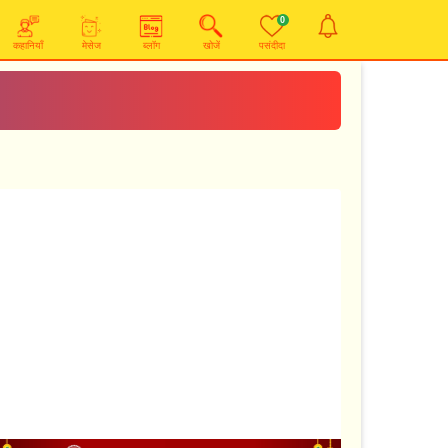
0
कहानियाँ
मेसेज
ब्लॉग
खोजें
पसंदीदा