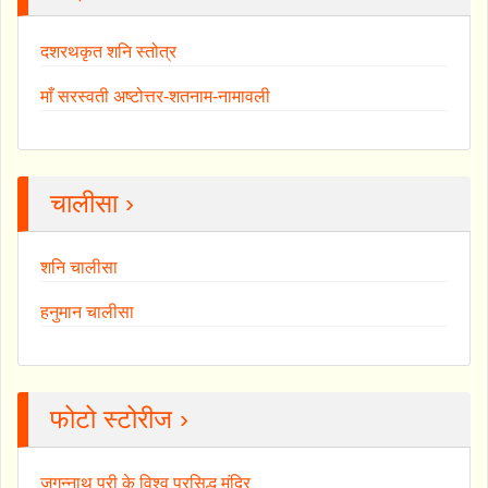
दशरथकृत शनि स्तोत्र
माँ सरस्वती अष्टोत्तर-शतनाम-नामावली
चालीसा ›
शनि चालीसा
हनुमान चालीसा
फोटो स्टोरीज ›
जगन्नाथ पुरी के विश्व प्रसिद्ध मंदिर