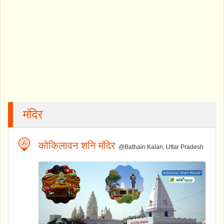
मंदिर
कोकिलावन शनि मंदिर
@Bathain Kalan, Uttar Pradesh