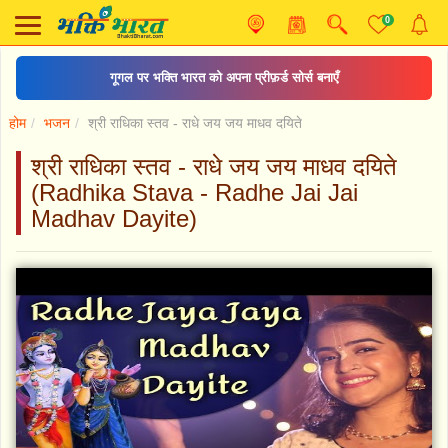
0
गूगल पर भक्ति भारत को अपना प्रीफ़र्ड सोर्स बनाएँ
होम
भजन
श्री राधिका स्तव - राधे जय जय माधव दयिते
श्री राधिका स्तव - राधे जय जय माधव दयिते
(Radhika Stava - Radhe Jai Jai
Madhav Dayite)