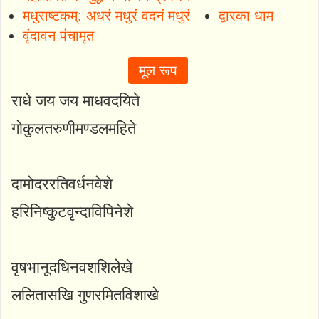
मधुराष्टकम्: अधरं मधुरं वदनं मधुरं
द्वारका धाम
वृंदावन पंचामृत
मूल रूप
राधे जय जय माधवदयिते
गोकुलतरुणीमण्डलमहिते
दामोदररतिवर्धनवेशे
हरिनिष्कुटवृन्दाविपिनेशे
वृषभानूदधिनवशशिलेखे
ललितासखि गुणरमितविशाखे