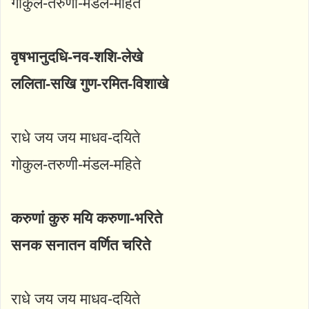
गोकुल-तरुणी-मंडल-महिते
वृषभानुदधि-नव-शशि-लेखे
ललिता-सखि गुण-रमित-विशाखे
राधे जय जय माधव-दयिते
गोकुल-तरुणी-मंडल-महिते
करुणां कुरु मयि करुणा-भरिते
सनक सनातन वर्णित चरिते
राधे जय जय माधव-दयिते