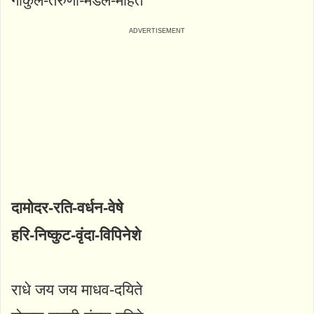
गोकुल-तरुणी-मंडल-महिते
दामोदर-रति-वर्धन-वेषे
हरि-निष्कुट-वृंदा-विपिनेशे
राधे जय जय माधव-दयिते