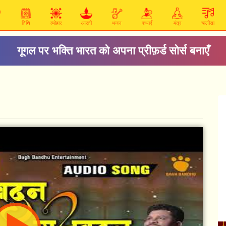
तिथि
त्योहार
आरती
भजन
कथाएँ
मंत्र
चालीसा
गूगल पर भक्ति भारत को अपना प्रीफ़र्ड सोर्स बनाएँ