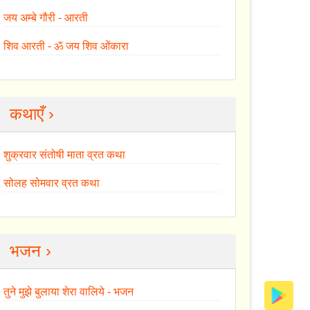
जय अम्बे गौरी - आरती
शिव आरती - ॐ जय शिव ओंकारा
कथाएँ ›
शुक्रवार संतोषी माता व्रत कथा
सोलह सोमवार व्रत कथा
भजन ›
तुने मुझे बुलाया शेरा वालिये - भजन