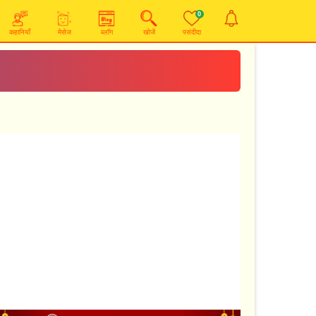
0
कहानियाँ
मेसेज
ब्लॉग
खोजें
पसंदीदा