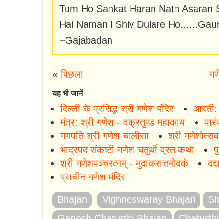
Tum Ho Sankat Haran Nath Asaran S
Hai Naman l Shiv Dulare Ho......Ga
~Gajabadan
«
पिछला
गण
यह भी जानें
दिल्ली के प्रसिद्ध श्री गणेश मंदिर
आरती: 
मंत्र: श्री गणेश - वक्रतुण्ड महाकाय
पार
गणपति श्री गणेश चालीसा
श्री गणेशोत्सव
भाद्रपद संकष्टी गणेश चतुर्थी व्रत कथा
प
श्री गणेशपञ्चरत्नम् - मुदाकरात्तमोदकं
दद्
प्राचीन गणेश मंदिर
Bhajan
Vighneswaray Bhajan
Sh
Ganesh Chaturthi Bhajan
Chaturth