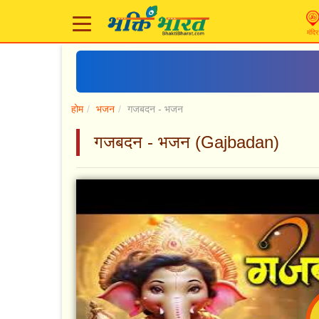
मंदिर
होम
भजन
गजबदन - भजन
गजबदन - भजन (Gajbadan)