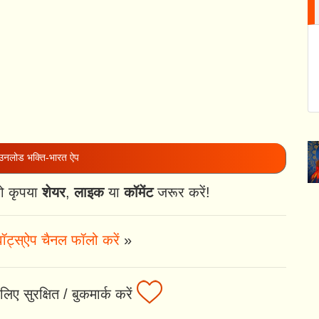
नलोड भक्ति-भारत ऐप
ो कृपया
शेयर
,
लाइक
या
कॉमेंट
जरूर करें!
ॉट्स्ऐप चैनल फॉलो करें
»
ए सुरक्षित / बुकमार्क करें