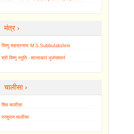
मंत्र ›
विष्णु सहस्रनाम: M.S.Subbulakshmi
श्री विष्णु स्तुति - शान्ताकारं भुजंगशयनं
चालीसा ›
शिव चालीसा
परशुराम चालीसा