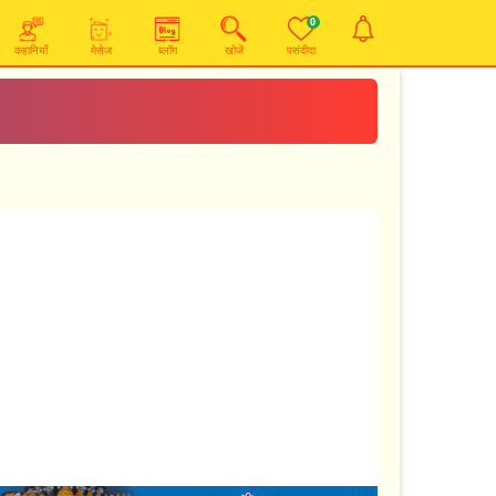
0
कहानियाँ
मेसेज
ब्लॉग
खोजें
पसंदीदा