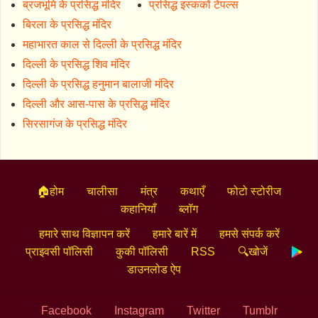
ब्रजभूमि के प्रसिद्ध मंदिर
प्रसिद्ध इस्ककों टेंपल्स
बिरला के प्रसिद्ध मंदिर
महाभारत काल से दिल्ली के प्रसिद्ध मंदिर
दिल्ली के प्रसिद्ध शिव मंदिर
दिल्ली के प्रसिद्ध हनुमान बालाजी मंदिर
दिल्ली और आस-पास के प्रसिद्ध मंदिर
सिरसागंज के प्रसिद्ध मंदिर
🏠होम
चालीसा
मंत्र
कथाएँ
फोटो स्टोरीज
कहानियाँ
ब्लॉग
हमारे साथ विज्ञापन करें
हमारे बारें में
हमसे संपर्क करें
प्राइवसी पॉलिसी
कुकी पॉलिसी
RSS
🔍खोजें
डाउनलोड ऐप
Facebook
Instagram
Twitter
Tumblr