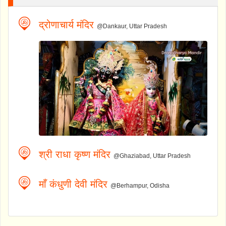
द्रोणाचार्य मंदिर
@Dankaur, Uttar Pradesh
श्री राधा कृष्ण मंदिर
@Ghaziabad, Uttar Pradesh
माँ कंधुणी देवी मंदिर
@Berhampur, Odisha