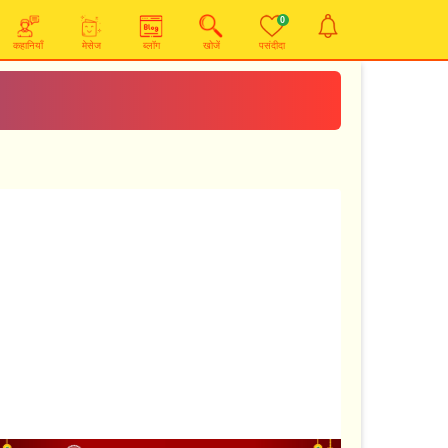
0
कहानियाँ
मेसेज
ब्लॉग
खोजें
पसंदीदा