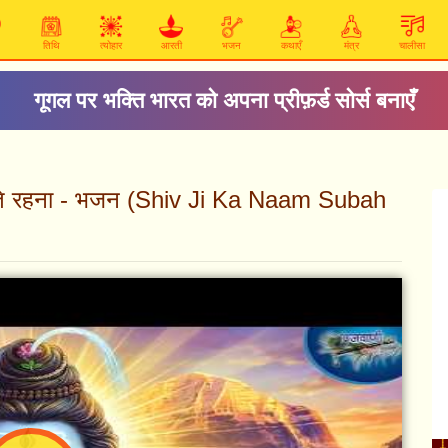
तिथि
त्योहार
आरती
भजन
कथाएँ
मंत्र
चालीसा
गूगल पर भक्ति भारत को अपना प्रीफ़र्ड सोर्स बनाएँ
रटते रहना - भजन (Shiv Ji Ka Naam Subah
)