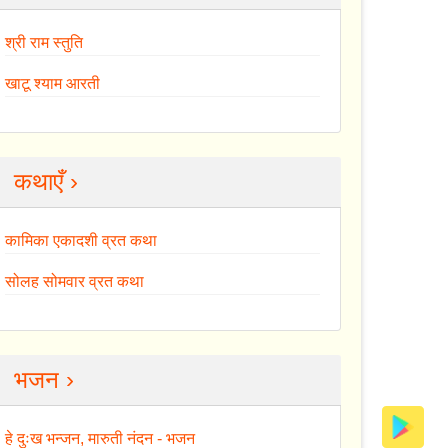
श्री राम स्तुति
खाटू श्याम आरती
कथाएँ ›
कामिका एकादशी व्रत कथा
सोलह सोमवार व्रत कथा
भजन ›
हे दुःख भन्जन, मारुती नंदन - भजन