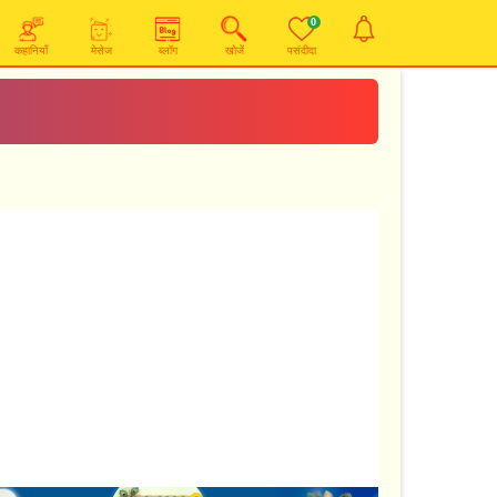
0
कहानियाँ
मेसेज
ब्लॉग
खोजें
पसंदीदा