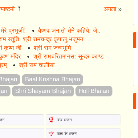
्माष्टमी
⤒
अगला
»
ेरे प्रभुजी!
वैष्णव जन तो तेने कहिये, जे..
राम स्तुति: श्री रामचन्द्र कृपालु भजुमन
ी कृष्ण जी
श्री राम जन्मभूमि
कृष्ण मंदिर
श्री रामचरितमानस: सुन्दर काण्ड
्रम्
श्री राम चालीसा
 Bhajan
Baal Krishna Bhajan
jan
Shri Shayam Bhajan
Holi Bhajan
भजन
शिव भजन
माता के भजन