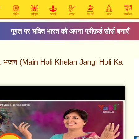
तिथि
त्योहार
आरती
भजन
कथाएँ
मंत्र
चालीसा
गूगल पर भक्ति भारत को अपना प्रीफ़र्ड सोर्स बनाएँ
्यारा: भजन (Main Holi Khelan Jangi Holi Ka