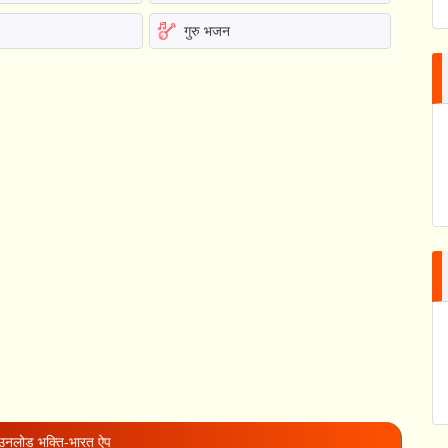
गुरु भजन
नलोड भक्ति-भारत ऐप