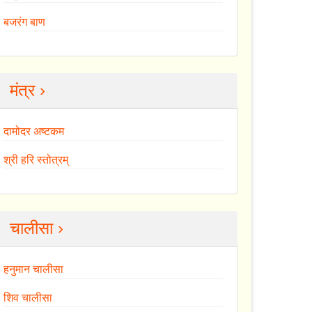
बजरंग बाण
मंत्र ›
दामोदर अष्टकम
श्री हरि स्तोत्रम्
चालीसा ›
हनुमान चालीसा
शिव चालीसा