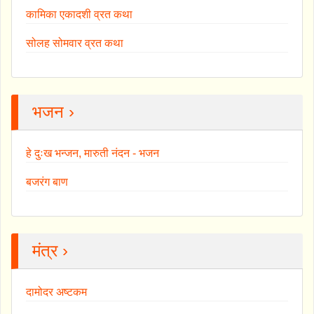
कामिका एकादशी व्रत कथा
सोलह सोमवार व्रत कथा
भजन ›
हे दुःख भन्जन, मारुती नंदन - भजन
बजरंग बाण
मंत्र ›
दामोदर अष्टकम