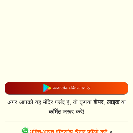
डाउनलोड भक्ति-भारत ऐप
अगर आपको यह मंदिर पसंद है, तो कृपया
शेयर
,
लाइक
या
कॉमेंट
जरूर करें!
भक्ति-भारत वॉट्स्ऐप चैनल फॉलो करें
»