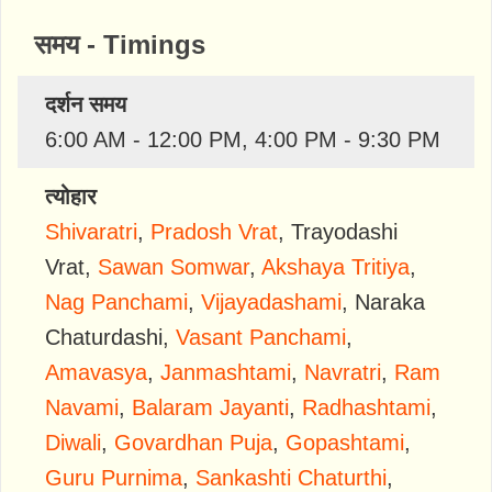
समय - Timings
दर्शन समय
6:00 AM - 12:00 PM, 4:00 PM - 9:30 PM
त्योहार
Shivaratri
,
Pradosh Vrat
,
Trayodashi
Vrat
,
Sawan Somwar
,
Akshaya Tritiya
,
Nag Panchami
,
Vijayadashami
,
Naraka
Chaturdashi
,
Vasant Panchami
,
Amavasya
,
Janmashtami
,
Navratri
,
Ram
Navami
,
Balaram Jayanti
,
Radhashtami
,
Diwali
,
Govardhan Puja
,
Gopashtami
,
Guru Purnima
,
Sankashti Chaturthi
,