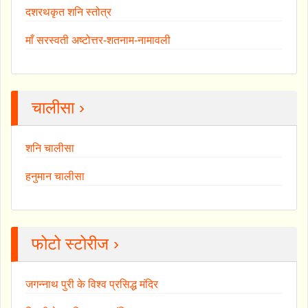
दशरथकृत शनि स्तोत्र
माँ सरस्वती अष्टोत्तर-शतनाम-नामावली
चालीसा ›
शनि चालीसा
हनुमान चालीसा
फोटो स्टोरीज ›
जगन्नाथ पुरी के विश्व प्रसिद्ध मंदिर