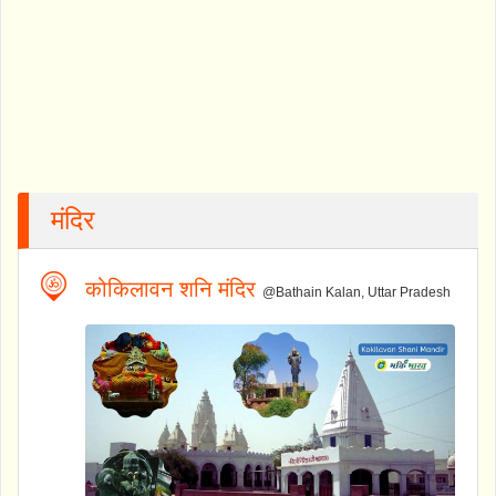
मंदिर
कोकिलावन शनि मंदिर
@Bathain Kalan, Uttar Pradesh