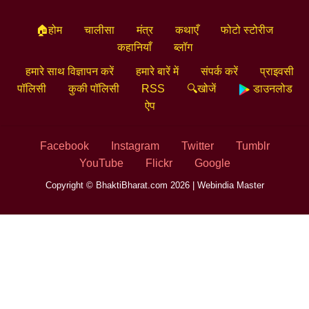
🏠होम
चालीसा
मंत्र
कथाएँ
फोटो स्टोरीज
कहानियाँ
ब्लॉग
हमारे साथ विज्ञापन करें
हमारे बारें में
संपर्क करें
प्राइवसी
पॉलिसी
कुकी पॉलिसी
RSS
🔍खोजें
डाउनलोड
ऐप
Facebook
Instagram
Twitter
Tumblr
YouTube
Flickr
Google
Copyright © BhaktiBharat.com 2026 |
Webindia Master