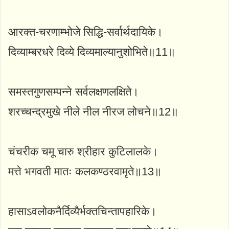
आरक्त-चरणाम्भोजे सिद्धि-सर्वार्थदायिके।
दिव्याम्बरधरे दिव्ये दिव्यमाल्यानुशोभिते॥11॥
समस्तगुणसम्पन्ने सर्वलक्षणलक्षिते।
शरच्चन्द्रमुखे नीले नील नीरज लोचने॥12॥
चंचरीक चमू चारु श्रीहार कुटिलालके।
मत्ते भगवती मातः कलकण्ठरवामृते॥13॥
हासाऽवलोकनैर्दिव्यैर्भक्तचिन्तापहारिके।