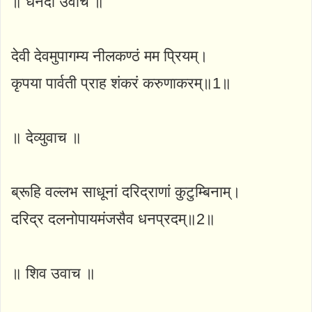
॥ धनदा उवाच ॥
देवी देवमुपागम्य नीलकण्ठं मम प्रियम्।
कृपया पार्वती प्राह शंकरं करुणाकरम्॥1॥
॥ देव्युवाच ॥
ब्रूहि वल्लभ साधूनां दरिद्राणां कुटुम्बिनाम्।
दरिद्र दलनोपायमंजसैव धनप्रदम्॥2॥
॥ शिव उवाच ॥