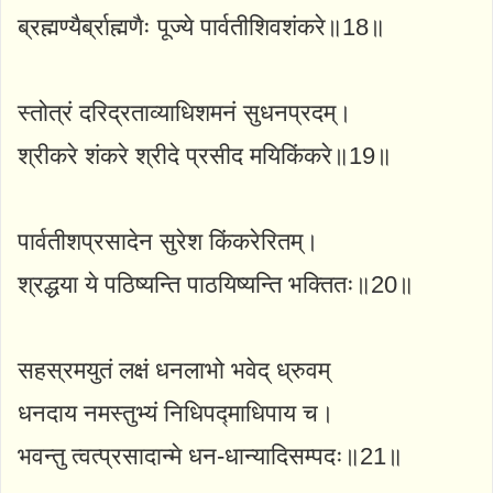
ब्रह्मण्यैर्ब्राह्मणैः पूज्ये पार्वतीशिवशंकरे॥18॥
स्तोत्रं दरिद्रताव्याधिशमनं सुधनप्रदम्।
श्रीकरे शंकरे श्रीदे प्रसीद मयिकिंकरे॥19॥
पार्वतीशप्रसादेन सुरेश किंकरेरितम्।
श्रद्धया ये पठिष्यन्ति पाठयिष्यन्ति भक्तितः॥20॥
सहस्रमयुतं लक्षं धनलाभो भवेद् ध्रुवम्
धनदाय नमस्तुभ्यं निधिपद्माधिपाय च।
भवन्तु त्वत्प्रसादान्मे धन-धान्यादिसम्पदः॥21॥