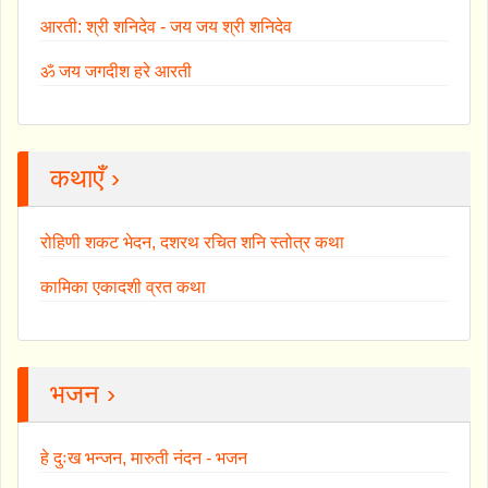
आरती: श्री शनिदेव - जय जय श्री शनिदेव
ॐ जय जगदीश हरे आरती
कथाएँ ›
रोहिणी शकट भेदन, दशरथ रचित शनि स्तोत्र कथा
कामिका एकादशी व्रत कथा
भजन ›
हे दुःख भन्जन, मारुती नंदन - भजन