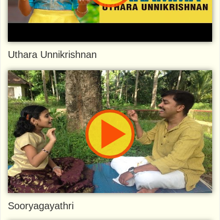
Uthara Unnikrishnan
Sooryagayathri