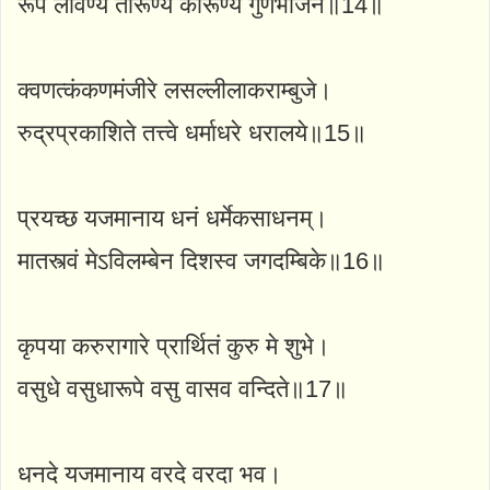
रूप लावण्य तारूण्य कारूण्य गुणभाजने॥14॥
क्वणत्कंकणमंजीरे लसल्लीलाकराम्बुजे।
रुद्रप्रकाशिते तत्त्वे धर्माधरे धरालये॥15॥
प्रयच्छ यजमानाय धनं धर्मेकसाधनम्।
मातस्त्वं मेऽविलम्बेन दिशस्व जगदम्बिके॥16॥
कृपया करुरागारे प्रार्थितं कुरु मे शुभे।
वसुधे वसुधारूपे वसु वासव वन्दिते॥17॥
धनदे यजमानाय वरदे वरदा भव।