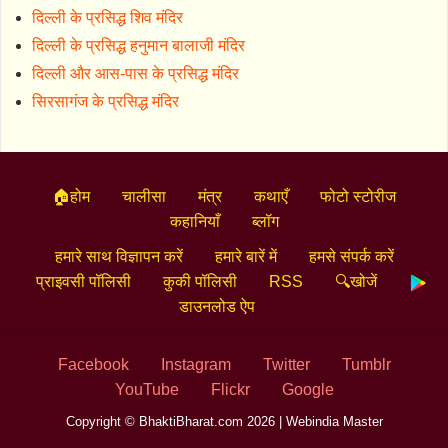
दिल्ली के प्रसिद्ध शिव मंदिर
दिल्ली के प्रसिद्ध हनुमान बालाजी मंदिर
दिल्ली और आस-पास के प्रसिद्ध मंदिर
सिरसागंज के प्रसिद्ध मंदिर
🏠होम
चालीसा
मंत्र
कथाएँ
फोटो स्टोरीज
कहानियाँ
ब्लॉग
हमारे साथ विज्ञापन करें
हमारे बारें में
हमसे संपर्क करें
प्राइवसी पॉलिसी
कुकी पॉलिसी
RSS
🔍खोजें
डाउनलोड ऐप
Facebook
Instagram
Twitter
Tumblr
YouTube
Flickr
Google
Copyright © BhaktiBharat.com 2026 |
Webindia Master