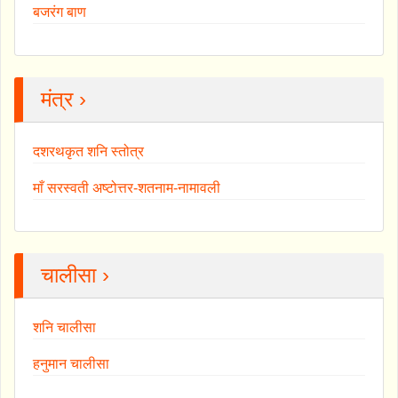
बजरंग बाण
मंत्र ›
दशरथकृत शनि स्तोत्र
माँ सरस्वती अष्टोत्तर-शतनाम-नामावली
चालीसा ›
शनि चालीसा
हनुमान चालीसा