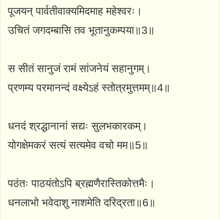
पूजयन् पार्वतीवाक्यमिदमाह महेश्वरः।
उचितं जगदम्बासि तव भूतानुकम्पया॥3॥
स सीतं सानुजं रामं सांजनेयं सहानुगम्।
प्रणम्य परमानन्दं वक्ष्येऽहं स्तोत्रमुत्तमम्॥4॥
धनदं श्रद्धानानां सद्यः सुलभकारकम्।
योगक्षेमकरं सत्यं सत्यमेव वचो मम॥5॥
पठंतः पाठयंतोऽपि ब्रह्मणैरास्तिकोत्तमैः।
धनलाभो भवेदाशु नाशमेति दरिद्रता॥6॥