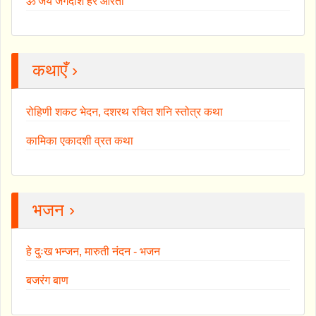
ॐ जय जगदीश हरे आरती
कथाएँ ›
रोहिणी शकट भेदन, दशरथ रचित शनि स्तोत्र कथा
कामिका एकादशी व्रत कथा
भजन ›
हे दुःख भन्जन, मारुती नंदन - भजन
बजरंग बाण