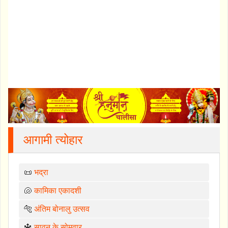
आगामी त्योहार
📜
भद्रा
🐚
कामिका एकादशी
🐅
अंतिम बोनालु उत्सव
🔱
सावन के सोमवार