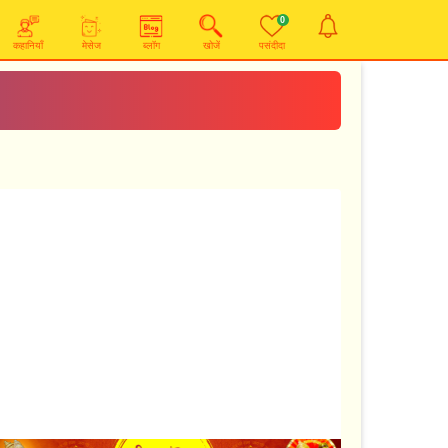
0
कहानियाँ
मेसेज
ब्लॉग
खोजें
पसंदीदा