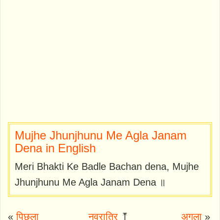
Mujhe Jhunjhunu Me Agla Janam
Dena in English
Meri Bhakti Ke Badle Bachan dena, Mujhe
Jhunjhunu Me Agla Janam Dena ॥
«
पिछला
नवरात्रि
⤒
अगला
»