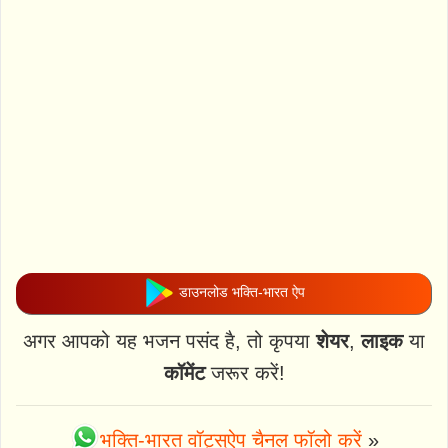
डाउनलोड भक्ति-भारत ऐप
अगर आपको यह भजन पसंद है, तो कृपया
शेयर
,
लाइक
या
कॉमेंट
जरूर करें!
भक्ति-भारत वॉट्स्ऐप चैनल फॉलो करें
»