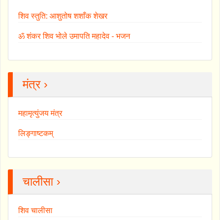
शिव स्तुति: आशुतोष शशाँक शेखर
ॐ शंकर शिव भोले उमापति महादेव - भजन
मंत्र ›
महामृत्युंजय मंत्र
लिङ्गाष्टकम्
चालीसा ›
शिव चालीसा