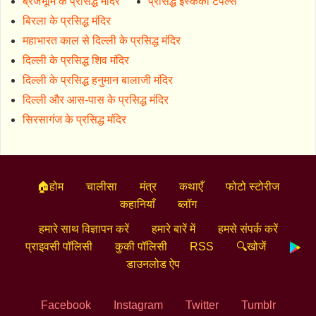
ब्रजभूमि के प्रसिद्ध मंदिर
प्रसिद्ध इस्ककों टेंपल्स
बिरला के प्रसिद्ध मंदिर
महाभारत काल से दिल्ली के प्रसिद्ध मंदिर
दिल्ली के प्रसिद्ध शिव मंदिर
दिल्ली के प्रसिद्ध हनुमान बालाजी मंदिर
दिल्ली और आस-पास के प्रसिद्ध मंदिर
सिरसागंज के प्रसिद्ध मंदिर
🏠होम
चालीसा
मंत्र
कथाएँ
फोटो स्टोरीज
कहानियाँ
ब्लॉग
हमारे साथ विज्ञापन करें
हमारे बारें में
हमसे संपर्क करें
प्राइवसी पॉलिसी
कुकी पॉलिसी
RSS
🔍खोजें
डाउनलोड ऐप
Facebook
Instagram
Twitter
Tumblr