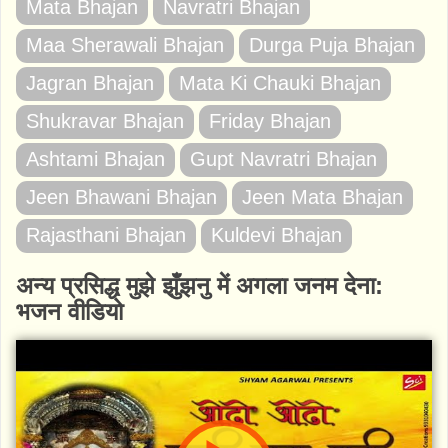
Mata Bhajan
Navratri Bhajan
Maa Sherawali Bhajan
Durga Puja Bhajan
Jagran Bhajan
Mata Ki Chauki Bhajan
Shukravar Bhajan
Friday Bhajan
Ashtami Bhajan
Gupt Navratri Bhajan
Jeen Bhawani Bhajan
Jeen Mata Bhajan
Rajasthani Bhajan
Kuldevi Bhajan
अन्य प्रसिद्ध मुझे झुँझनु में अगला जनम देना:
भजन वीडियो