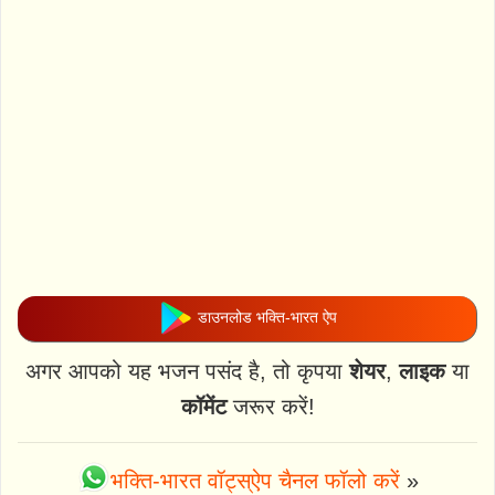
डाउनलोड भक्ति-भारत ऐप
अगर आपको यह भजन पसंद है, तो कृपया
शेयर
,
लाइक
या
कॉमेंट
जरूर करें!
भक्ति-भारत वॉट्स्ऐप चैनल फॉलो करें
»