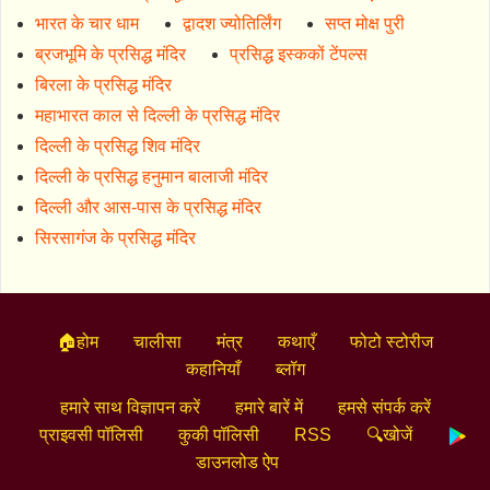
भारत के चार धाम
द्वादश ज्योतिर्लिंग
सप्त मोक्ष पुरी
ब्रजभूमि के प्रसिद्ध मंदिर
प्रसिद्ध इस्ककों टेंपल्स
बिरला के प्रसिद्ध मंदिर
महाभारत काल से दिल्ली के प्रसिद्ध मंदिर
दिल्ली के प्रसिद्ध शिव मंदिर
दिल्ली के प्रसिद्ध हनुमान बालाजी मंदिर
दिल्ली और आस-पास के प्रसिद्ध मंदिर
सिरसागंज के प्रसिद्ध मंदिर
🏠होम
चालीसा
मंत्र
कथाएँ
फोटो स्टोरीज
कहानियाँ
ब्लॉग
हमारे साथ विज्ञापन करें
हमारे बारें में
हमसे संपर्क करें
प्राइवसी पॉलिसी
कुकी पॉलिसी
RSS
🔍खोजें
डाउनलोड ऐप