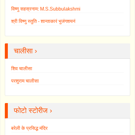
विष्णु सहस्रनाम: M.S.Subbulakshmi
श्री विष्णु स्तुति - शान्ताकारं भुजंगशयनं
चालीसा ›
शिव चालीसा
परशुराम चालीसा
फोटो स्टोरीज ›
बरेली के प्रसिद्ध मंदिर