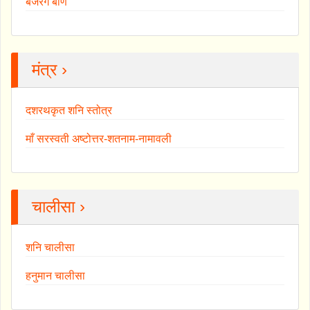
बजरंग बाण
मंत्र ›
दशरथकृत शनि स्तोत्र
माँ सरस्वती अष्टोत्तर-शतनाम-नामावली
चालीसा ›
शनि चालीसा
हनुमान चालीसा