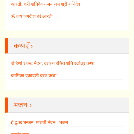
आरती: श्री शनिदेव - जय जय श्री शनिदेव
ॐ जय जगदीश हरे आरती
कथाएँ ›
रोहिणी शकट भेदन, दशरथ रचित शनि स्तोत्र कथा
कामिका एकादशी व्रत कथा
भजन ›
हे दुःख भन्जन, मारुती नंदन - भजन