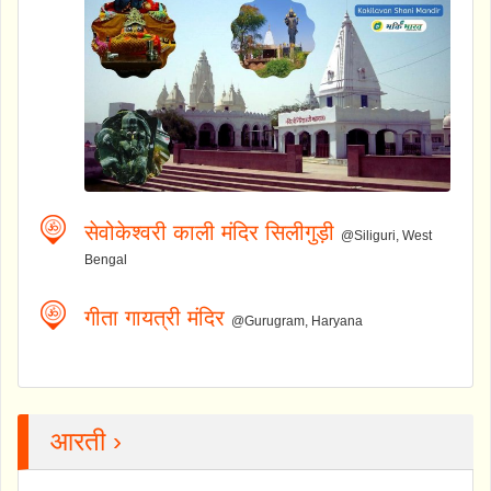
सेवोकेश्वरी काली मंदिर सिलीगुड़ी
@Siliguri, West
Bengal
गीता गायत्री मंदिर
@Gurugram, Haryana
आरती ›