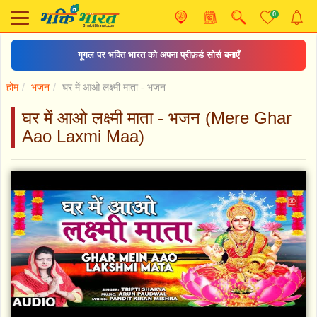
0
गूगल पर भक्ति भारत को अपना प्रीफ़र्ड सोर्स बनाएँ
होम
भजन
घर में आओ लक्ष्मी माता - भजन
घर में आओ लक्ष्मी माता - भजन (Mere Ghar
Aao Laxmi Maa)