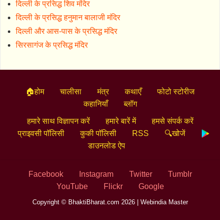
दिल्ली के प्रसिद्ध शिव मंदिर
दिल्ली के प्रसिद्ध हनुमान बालाजी मंदिर
दिल्ली और आस-पास के प्रसिद्ध मंदिर
सिरसागंज के प्रसिद्ध मंदिर
🏠होम
चालीसा
मंत्र
कथाएँ
फोटो स्टोरीज
कहानियाँ
ब्लॉग
हमारे साथ विज्ञापन करें
हमारे बारें में
हमसे संपर्क करें
प्राइवसी पॉलिसी
कुकी पॉलिसी
RSS
🔍खोजें
डाउनलोड ऐप
Facebook
Instagram
Twitter
Tumblr
YouTube
Flickr
Google
Copyright © BhaktiBharat.com 2026 |
Webindia Master